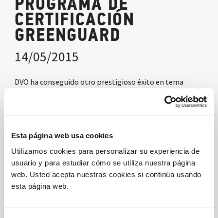
PROGRAMA DE
CERTIFICACIÓN
GREENGUARD
14/05/2015
DVO ha conseguido otro prestigioso éxito en tema
ambiental, el “GREENGUARD Award”.
Esta certificación permite participar en concursos que
evalúan especialmente la variable ambiental, como los
Esta página web usa cookies
CONSIP en Italia, y adquirir créditos en la puntuación
Utilizamos cookies para personalizar su experiencia de
de los proyectos LEED en el mundo.
usuario y para estudiar cómo se utiliza nuestra página
web. Usted acepta nuestras cookies si continúa usando
Descarga PDF
esta página web.
Mira la fotogalería
Compartir