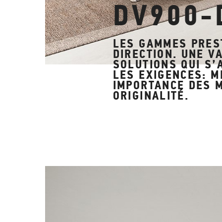
DV900-
LES GAMMES PREST
DIRECTION.
UNE VA
SOLUTIONS QUI S’
LES EXIGENCES: M
IMPORTANCE DES M
ORIGINALITÉ.