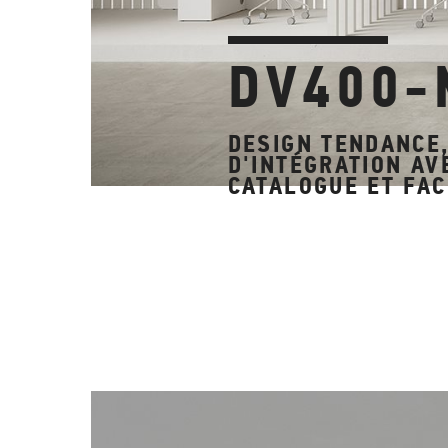
DV400-
DESIGN TENDANCE, 
D'INTÉGRATION AV
CATALOGUE ET FACI