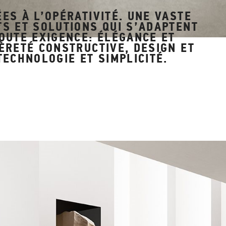
ES À L’OPÉRATIVITÉ.
UNE VASTE
S ET SOLUTIONS QUI S’ADAPTENT
OUTE EXIGENCE: ÉLÉGANCE ET
ÈRETÉ CONSTRUCTIVE, DESIGN ET
TECHNOLOGIE ET SIMPLICITÉ.