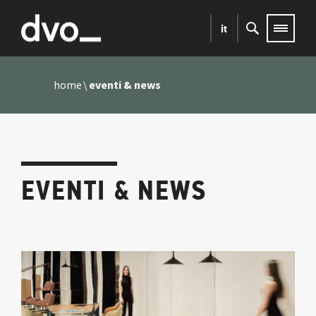
it
home
eventi & news
EVENTI & NEWS