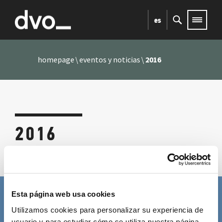
es
homepage
eventos y noticias
2016
2016
Esta página web usa cookies
SUSCRÍBETE A LA NEWSLETTER
Utilizamos cookies para personalizar su experiencia de
Complete el formulario para recibir actualizaciones
usuario y para estudiar cómo se utiliza nuestra página