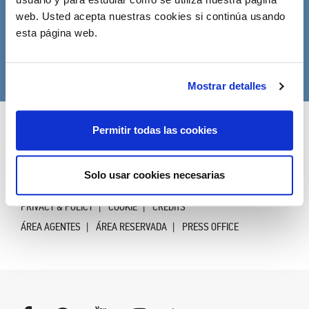
sobre DVO
web. Usted acepta nuestras cookies si continúa usando
esta página web.
Iscriviti
Mostrar detalles
Permitir todas las cookies
We Do Spaces S.r.l. Headquarters Via XX Settembre, 272 I-33080
Roveredo in Piano (PN) Secondary Headquarters Via Cà
Silvestre, 52 I-36024 Nanto (VI) P.IVA 01183880937 Sujeto a la
Solo usar cookies necesarias
gestión y coordinación por We.Do. Holding S.p.A.
PRIVACY & POLICY
COOKIE
CREDITS
ÁREA AGENTES
ÁREA RESERVADA
PRESS OFFICE