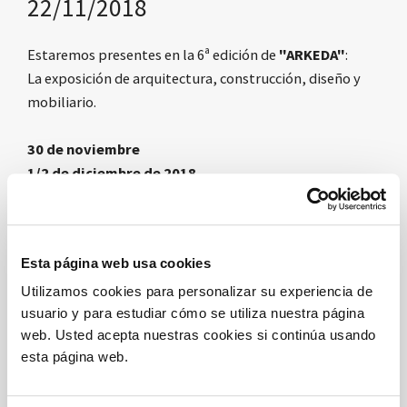
22/11/2018
Estaremos presentes en la 6ª edición de
"ARKEDA"
:
La exposición de arquitectura, construcción, diseño y
mobiliario.
30 de noviembre
1/2 de diciembre de 2018
NAPOLES
Stand 520 - Pabellón 5
Esta página web usa cookies
¡Esperamos verte!
Utilizamos cookies para personalizar su experiencia de
usuario y para estudiar cómo se utiliza nuestra página
web. Usted acepta nuestras cookies si continúa usando
esta página web.
Mira la fotogalería
External link