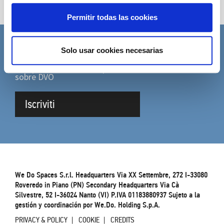
Permitir todas las cookies
Solo usar cookies necesarias
SUSCRÍBETE A LA NEWSLETTER
Complete el formulario para recibir actualizaciones
sobre DVO
Iscriviti
We Do Spaces S.r.l. Headquarters Via XX Settembre, 272 I-33080
Roveredo in Piano (PN) Secondary Headquarters Via Cà
Silvestre, 52 I-36024 Nanto (VI) P.IVA 01183880937 Sujeto a la
gestión y coordinación por We.Do. Holding S.p.A.
PRIVACY & POLICY
COOKIE
CREDITS