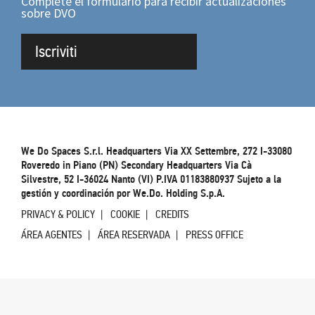
Complete el formulario para recibir actualizaciones
sobre DVO
Iscriviti
We Do Spaces S.r.l. Headquarters Via XX Settembre, 272 I-33080
Roveredo in Piano (PN) Secondary Headquarters Via Cà
Silvestre, 52 I-36024 Nanto (VI) P.IVA 01183880937 Sujeto a la
gestión y coordinación por We.Do. Holding S.p.A.
PRIVACY & POLICY
COOKIE
CREDITS
ÁREA AGENTES
ÁREA RESERVADA
PRESS OFFICE