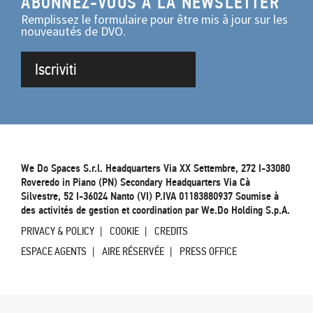
ABONNEZ-VOUS À LA NEWSLETTER
Remplissez le formulaire pour être mis à jour sur les
nouveautés de DVO.
Iscriviti
We Do Spaces S.r.l. Headquarters Via XX Settembre, 272 I-33080
Roveredo in Piano (PN) Secondary Headquarters Via Cà
Silvestre, 52 I-36024 Nanto (VI) P.IVA 01183880937 Soumise à
des activités de gestion et coordination par We.Do Holding S.p.A.
PRIVACY & POLICY
COOKIE
CREDITS
ESPACE AGENTS
AIRE RÉSERVÉE
PRESS OFFICE