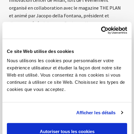
organisé en collaboration avec le magazine THE PLAN
et animé par Jacopo della Fontana, président et
directeur général de
D2U
- Design to Users.
Giuseppe Bincoletto et Cristian Filippi ont accueilli les
participants en parlant du "New Workplace Journey",
Ce site Web utilise des cookies
Giuseppe Bianchi, directeur des services généraux du
Nous utilisons les cookies pour personnaliser votre
groupe
Mediaset
, a présenté l'étude de cas "Mediaset :
expérience utilisateur et étudier la façon dont notre site
nouvelles méthodes de travail".
Web est utilisé. Vous consentez à nos cookies si vous
continuez à utiliser ce site Web. Choisissez les types de
Nous avons ensuite organisé une table ronde animée
cookies que vous acceptez.
par Francesco Rovere, Senior Development Manager
chez
AXA Investment Management Italia
, Gianni
Mollo, associate chez Piuarch et Cesare Chichi,
Afficher les détails
partenaire fondateur du studio 967arch. Nous avons
terminé par une intéressante séance de questions-
Autoriser tous les cookies
réponses avec les participants. Nous tenons à remercier