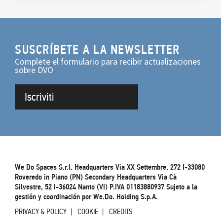
SUSCRÍBETE A LA NEWSLETTER
Complete el formulario para recibir actualizaciones
sobre DVO
Iscriviti
We Do Spaces S.r.l. Headquarters Via XX Settembre, 272 I-33080
Roveredo in Piano (PN) Secondary Headquarters Via Cà
Silvestre, 52 I-36024 Nanto (VI) P.IVA 01183880937 Sujeto a la
gestión y coordinación por We.Do. Holding S.p.A.
PRIVACY & POLICY
COOKIE
CREDITS