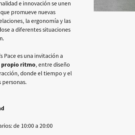
alidad e innovación se unen
e que promueve nuevas
elaciones, la ergonomía y las
ose a diferentes situaciones
n.
s Pace
es una invitación a
u propio ritmo
, entre diseño
racción, donde el tiempo y el
s personas.
nd
arios: de 10:00 a 20:00