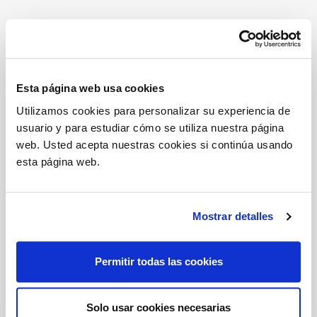
El nuevo montaje expositivo ha sido concebido para
destacar nuestras últimas novedades de producto,
nacidas de recientes colaboraciones con diseñadores de
renombre, y para ofrecer una visión actualizada de
Esta página web usa cookies
nuestra propuesta de diseño para el mundo de la
Utilizamos cookies para personalizar su experiencia de
oficina y más allá.
usuario y para estudiar cómo se utiliza nuestra página
web. Usted acepta nuestras cookies si continúa usando
Durante el
Fuorisalone
, el Flagship se convertirá en el
esta página web.
lugar ideal para descubrir estas nuevas colecciones y
explorar juntos nuevas perspectivas de diseño,
pensadas para interpretar los espacios
Mostrar detalles
contemporáneos con identidad e innovación.
Será un placer darles la bienvenida.
Permitir todas las cookies
SAVE THE DATE
Solo usar cookies necesarias