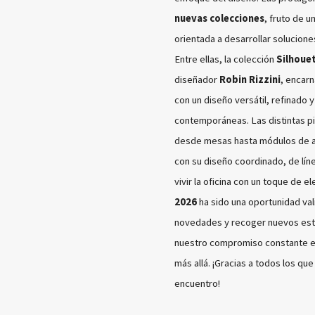
nuevas colecciones
, fruto de u
orientada a desarrollar solucione
Entre ellas, la colección
Silhoue
diseñador
Robin Rizzini
, encar
con un diseño versátil, refinado 
contemporáneas. Las distintas p
desde mesas hasta módulos de a
con su diseño coordinado, de lín
vivir la oficina con un toque de e
2026
ha sido una oportunidad val
novedades y recoger nuevos estí
nuestro compromiso constante en
más allá.
¡Gracias a todos los qu
encuentro!