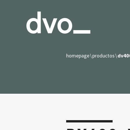
homepage
productos
dv40