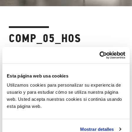
COMP_05_HOS
Contenedor integrado:
Rio
Mesa despacho:
DV802
Contenedores puertas correderas:
Seul
Esta página web usa cookies
Barra con accesorios:
Milo
Accessori:
Mesa café
Utilizamos cookies para personalizar su experiencia de
usuario y para estudiar cómo se utiliza nuestra página
Descarga catálogos
web. Usted acepta nuestras cookies si continúa usando
esta página web.
Añadir a la wishlist
Compartir
Mostrar detalles