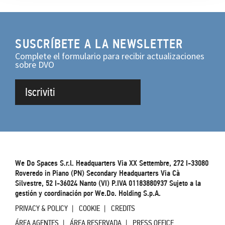
SUSCRÍBETE A LA NEWSLETTER
Complete el formulario para recibir actualizaciones
sobre DVO
Iscriviti
We Do Spaces S.r.l. Headquarters Via XX Settembre, 272 I-33080
Roveredo in Piano (PN) Secondary Headquarters Via Cà
Silvestre, 52 I-36024 Nanto (VI) P.IVA 01183880937 Sujeto a la
gestión y coordinación por We.Do. Holding S.p.A.
PRIVACY & POLICY
COOKIE
CREDITS
ÁREA AGENTES
ÁREA RESERVADA
PRESS OFFICE