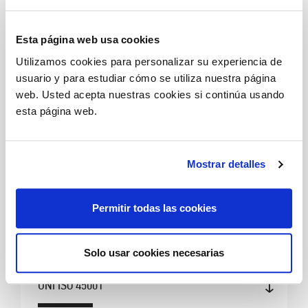
LEVEL®3
Esta página web usa cookies
Utilizamos cookies para personalizar su experiencia de
UNI/PDR 125:2022
IGUALDAD DE GÉNERO
usuario y para estudiar cómo se utiliza nuestra página
web. Usted acepta nuestras cookies si continúa usando
esta página web.
IQNET AND CISQ/CSI-ICILA
UNI EN ISO 14001:2015
Mostrar detalles
CISQ/CSI-ICILA
Permitir todas las cookies
UNI EN ISO 9001:2015
Solo usar cookies necesarias
IQNET AND CISQ/CSI-ICILA
UNI ISO 45001