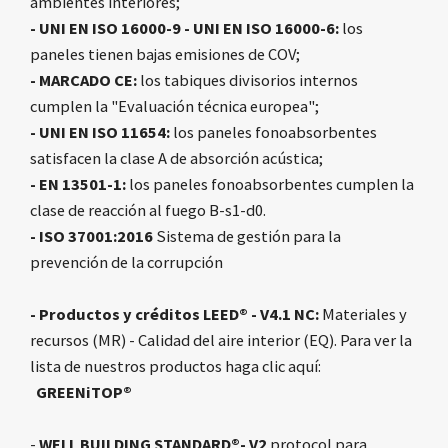
ambientes interiores;
- UNI EN ISO 16000-9 - UNI EN ISO 16000-6:
los
paneles tienen bajas emisiones de COV;
- MARCADO CE:
los tabiques divisorios internos
cumplen la "Evaluación técnica europea";
- UNI EN ISO 11654:
los paneles fonoabsorbentes
satisfacen la clase A de absorción acústica;
- EN 13501-1:
los paneles fonoabsorbentes cumplen la
clase de reacción al fuego B-s1-d0.
- ISO 37001:2016
Sistema de gestión para la
prevención de la corrupción
- Productos y créditos LEED® - V4.1 NC:
Materiales y
recursos (MR) - Calidad del aire interior (EQ). Para ver la
lista de nuestros productos haga clic aquí:
GREENiTOP®
-
WELL BUILDING STANDARD®- V2
protocol para