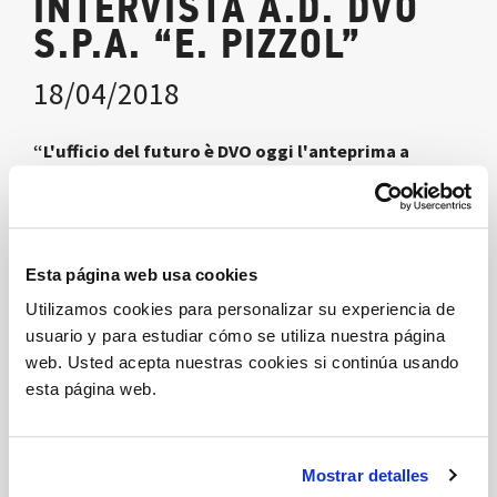
INTERVISTA A.D. DVO
S.P.A. “E. PIZZOL”
18/04/2018
“L'ufficio del futuro è DVO oggi l'anteprima a
Milano”.
Mille clienti ed export in cento diversi Paesi per la
società di Roveredo in Piano
Esta página web usa cookies
Il manager E. Pizzol: <<Sempre più progetti speciali,
Utilizamos cookies para personalizar su experiencia de
ormai sono il 40% dei ricavi>>
usuario y para estudiar cómo se utiliza nuestra página
web. Usted acepta nuestras cookies si continúa usando
Descarga PDF
esta página web.
Compartir
Mostrar detalles