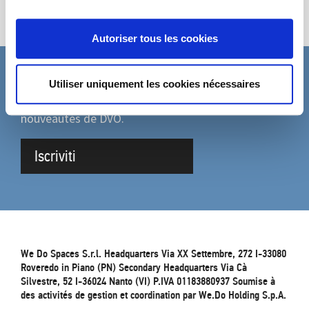
Autoriser tous les cookies
Utiliser uniquement les cookies nécessaires
ABONNEZ-VOUS À LA NEWSLETTER
Remplissez le formulaire pour être mis à jour sur les
nouveautés de DVO.
Iscriviti
We Do Spaces S.r.l. Headquarters Via XX Settembre, 272 I-33080
Roveredo in Piano (PN) Secondary Headquarters Via Cà
Silvestre, 52 I-36024 Nanto (VI) P.IVA 01183880937 Soumise à
des activités de gestion et coordination par We.Do Holding S.p.A.