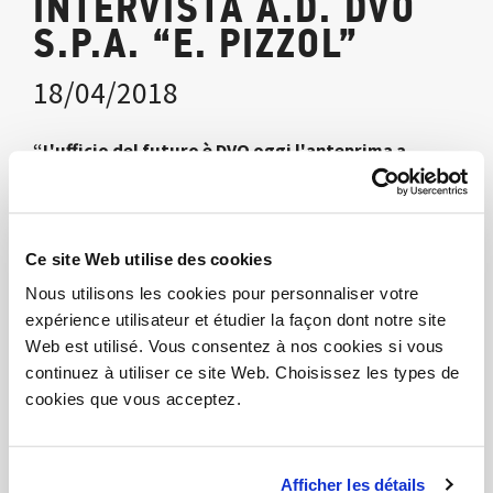
INTERVISTA A.D. DVO
S.P.A. “E. PIZZOL”
18/04/2018
“L'ufficio del futuro è DVO oggi l'anteprima a
Milano”.
Mille clienti ed export in cento diversi Paesi per la
società di Roveredo in Piano
Ce site Web utilise des cookies
Il manager E. Pizzol: <<Sempre più progetti speciali,
Nous utilisons les cookies pour personnaliser votre
expérience utilisateur et étudier la façon dont notre site
ormai sono il 40% dei ricavi>>
Web est utilisé. Vous consentez à nos cookies si vous
continuez à utiliser ce site Web. Choisissez les types de
Télécharger PDF
cookies que vous acceptez.
Partage
Afficher les détails