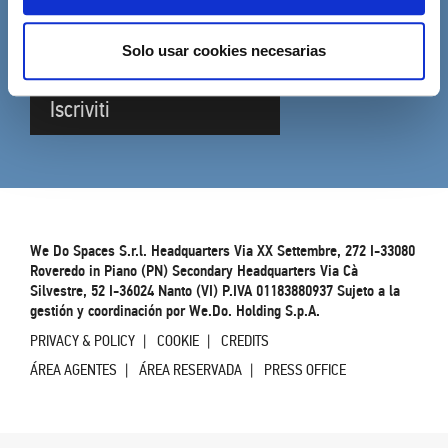
SUSCRÍBETE A LA NEWSLETTER
Complete el formulario para recibir actualizaciones
Solo usar cookies necesarias
sobre DVO
Iscriviti
We Do Spaces S.r.l. Headquarters Via XX Settembre, 272 I-33080
Roveredo in Piano (PN) Secondary Headquarters Via Cà
Silvestre, 52 I-36024 Nanto (VI) P.IVA 01183880937 Sujeto a la
gestión y coordinación por We.Do. Holding S.p.A.
PRIVACY & POLICY
COOKIE
CREDITS
ÁREA AGENTES
ÁREA RESERVADA
PRESS OFFICE