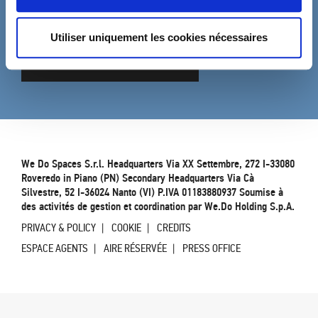
Remplissez le formulaire pour être mis à jour sur les
nouveautés de DVO.
Utiliser uniquement les cookies nécessaires
Iscriviti
We Do Spaces S.r.l. Headquarters Via XX Settembre, 272 I-33080
Roveredo in Piano (PN) Secondary Headquarters Via Cà
Silvestre, 52 I-36024 Nanto (VI) P.IVA 01183880937 Soumise à
des activités de gestion et coordination par We.Do Holding S.p.A.
PRIVACY & POLICY
COOKIE
CREDITS
ESPACE AGENTS
AIRE RÉSERVÉE
PRESS OFFICE