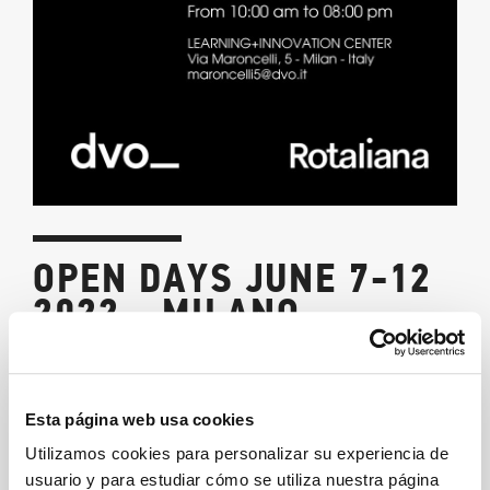
OPEN DAYS JUNE 7-12
2022 - MILANO
09/05/2022
¿Está preparado para el
Fuorisalone.it
de Milán?
Esta página web usa cookies
Utilizamos cookies para personalizar su experiencia de
Estamos planeando unas jornadas de puertas abiertas
usuario y para estudiar cómo se utiliza nuestra página