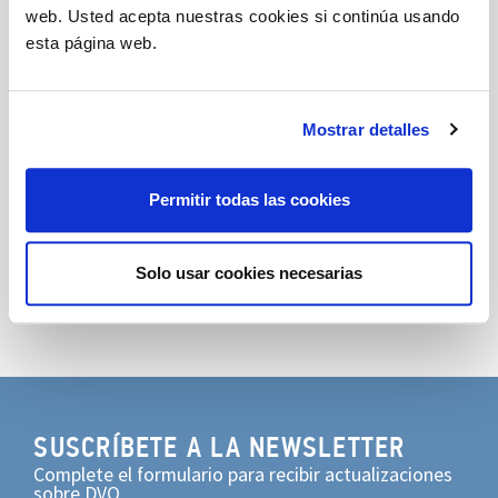
muy especiales en nuestro Centro de Aprendizaje e
web. Usted acepta nuestras cookies si continúa usando
Innovación DVO junto con
Rotaliana
!
esta página web.
Le esperamos
del 7 al 12 de junio
en via Pietro
Maroncelli, 5 a Milano.
Mostrar detalles
Mira la fotogalería
Permitir todas las cookies
Compartir
Solo usar cookies necesarias
SUSCRÍBETE A LA NEWSLETTER
Complete el formulario para recibir actualizaciones
sobre DVO