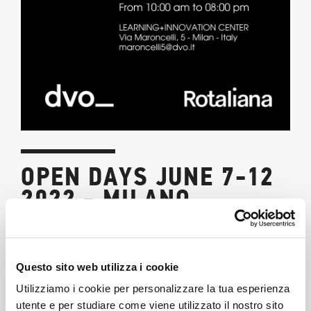
OPEN DAYS JUNE 7-12
2022 - MILANO
09/05/2022
Sei pronto per il
Fuorisalone.it
di Milano?
Questo sito web utilizza i cookie
Utilizziamo i cookie per personalizzare la tua esperienza
Stiamo organizzando degli Open Days molto speciali
utente e per studiare come viene utilizzato il nostro sito