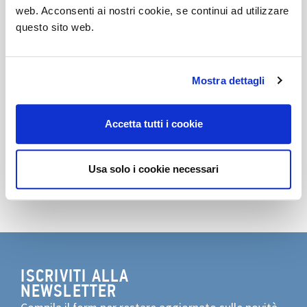
presso il nostro DVO Learning+Innovation Center
web. Acconsenti ai nostri cookie, se continui ad utilizzare
insieme a
Rotaliana
!
questo sito web.
Vi aspettiamo dal
7 al 12 giugno
in via Pietro
Maroncelli, 5 a Milano.
Mostra dettagli
Scopri la photogallery
Accetta tutti i cookie
Condividi
Usa solo i cookie necessari
ISCRIVITI ALLA
NEWSLETTER