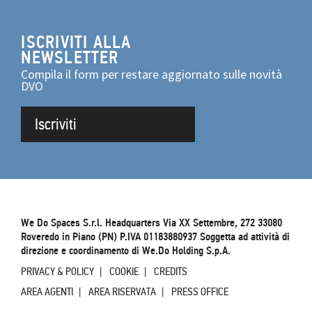
ISCRIVITI ALLA
NEWSLETTER
Compila il form per restare aggiornato sulle novità
DVO
Iscriviti
We Do Spaces S.r.l. Headquarters Via XX Settembre, 272 33080
Roveredo in Piano (PN) P.IVA 01183880937 Soggetta ad attività di
direzione e coordinamento di We.Do Holding S.p.A.
PRIVACY & POLICY
COOKIE
CREDITS
AREA AGENTI
AREA RISERVATA
PRESS OFFICE