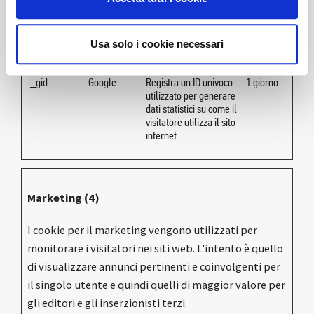
la visita più recente.
_gat
Google
Utilizzato da Google
1 giorno
Analytics per limitare la
Usa solo i cookie necessari
frequenza delle
richieste
_gid
Google
Registra un ID univoco
1 giorno
utilizzato per generare
dati statistici su come il
visitatore utilizza il sito
internet.
Marketing (4)
I cookie per il marketing vengono utilizzati per
monitorare i visitatori nei siti web. L'intento è quello
di visualizzare annunci pertinenti e coinvolgenti per
il singolo utente e quindi quelli di maggior valore per
gli editori e gli inserzionisti terzi.