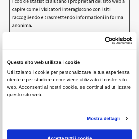
I cookie statistici aiutano i proprietari del sito web a
capire come i visitatori interagiscono con i siti
raccogliendo e trasmettendo informazioni in forma
anonima.
Nome
Fornitore
Scopo
Durata
massima
di
archiviazione
Questo sito web utilizza i cookie
_ga
Google
Registra un ID univoco
2 anni
utilizzato per generare
Utilizziamo i cookie per personalizzare la tua esperienza
dati statistici su come il
utente e per studiare come viene utilizzato il nostro sito
visitatore utilizza il sito
web. Acconsenti ai nostri cookie, se continui ad utilizzare
internet.
questo sito web.
_ga_#
Google
Utilizzato da Google
2 anni
Analytics per
raccogliere dati sul
numero di volte che un
Mostra dettagli
utente ha visitato il sito
internet, oltre che le
dati per la prima visita e
Accetta tutti i cookie