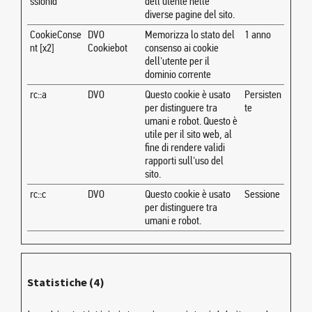
ssionId
dell'utente nelle
diverse pagine del sito.
CookieConse
DVO
Memorizza lo stato del
1 anno
nt [x2]
Cookiebot
consenso ai cookie
dell'utente per il
dominio corrente
rc::a
DVO
Questo cookie è usato
Persisten
per distinguere tra
te
umani e robot. Questo è
utile per il sito web, al
fine di rendere validi
rapporti sull'uso del
sito.
rc::c
DVO
Questo cookie è usato
Sessione
per distinguere tra
umani e robot.
Statistiche (4)