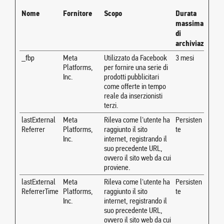
Nome
Fornitore
Scopo
Durata
massima
di
archiviazione
_fbp
Meta
Utilizzato da Facebook
3 mesi
Platforms,
per fornire una serie di
Inc.
prodotti pubblicitari
come offerte in tempo
reale da inserzionisti
terzi.
lastExternal
Meta
Rileva come l'utente ha
Persisten
Referrer
Platforms,
raggiunto il sito
te
Inc.
internet, registrando il
suo precedente URL,
ovvero il sito web da cui
proviene.
lastExternal
Meta
Rileva come l'utente ha
Persisten
ReferrerTime
Platforms,
raggiunto il sito
te
Inc.
internet, registrando il
suo precedente URL,
ovvero il sito web da cui