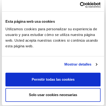
Gestión inteligente del cableado
En las estaciones de trabajo, Lite ofrece diversas
Esta página web usa cookies
soluciones para el paso de cables: espacio técnico entre
Utilizamos cookies para personalizar su experiencia de
los tableros enfrentados, orificio central con forma o
usuario y para estudiar cómo se utiliza nuestra página
top access integrados.
web. Usted acepta nuestras cookies si continúa usando
esta página web.
Una colección completa
El sistema operativo Lite incluye escritorios, benches,
mesas de reunión, mesas altas y una amplia gama de
Mostrar detalles
unidades de almacenaje.
Una propuesta versátil y coherente para diseñar
espacios de trabajo funcionales, evolutivos y
Permitir todas las cookies
armoniosos.
Solo usar cookies necesarias
Garantía: 8 años