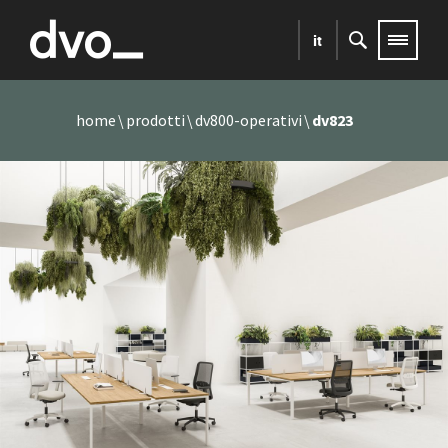
it
home
prodotti
dv800-operativi
dv823