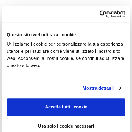
Gestione intelligente dei cablaggi
Nelle postazioni di lavoro, Lite prevede diverse
soluzioni per il passaggio cavi: con lo spazio tecnico tra
i due piani contrapposti, con un foro centrale
Questo sito web utilizza i cookie
sagomato o con top access integrati.
Utilizziamo i cookie per personalizzare la tua esperienza
utente e per studiare come viene utilizzato il nostro sito
Una collezione completa
web. Acconsenti ai nostri cookie, se continui ad utilizzare
Il sistema operativo Lite comprende scrivanie, bench,
questo sito web.
tavoli riunione, tavoli alti e una vasta gamma di
contenitori.
Una proposta versatile e coerente per progettare
Mostra dettagli
ambienti di lavoro funzionali, evolutivi e armoniosi.
Accetta tutti i cookie
Garanzia: 8 anni
Usa solo i cookie necessari