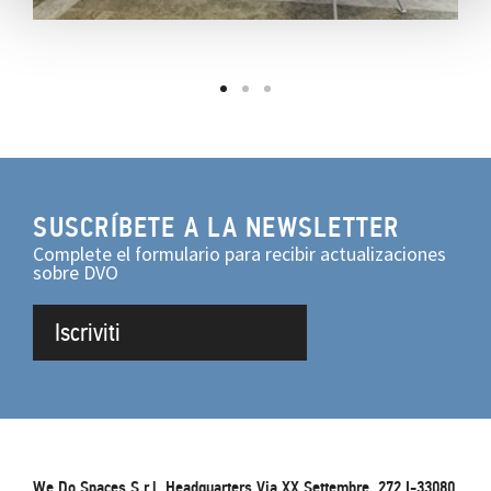
SUSCRÍBETE A LA NEWSLETTER
Complete el formulario para recibir actualizaciones
sobre DVO
Iscriviti
We Do Spaces S.r.l. Headquarters Via XX Settembre, 272 I-33080