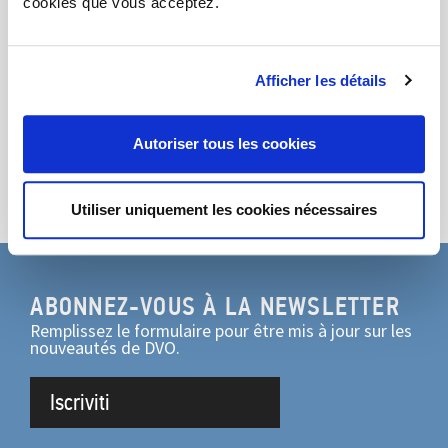
cross-sector influences to achieve refined and
cookies que vous acceptez.
functional designs for Residential, Hospitalityand
Office sectors.
Afficher les détails
@967arch
Autoriser tous les cookies
Partage
Utiliser uniquement les cookies nécessaires
ABONNEZ-VOUS À LA NEWSLETTER
Remplissez le formulaire pour être mis à jour sur les
nouveautés de DVO.
Iscriviti