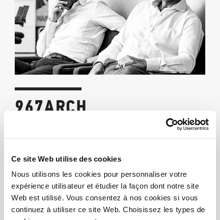
967ARCH
“967arch, founded by Cesare Chichi and Stefano
Maestri, offers architectural and interior design services
worldwide.Their team focuses on attention to detail,
Ce site Web utilise des cookies
cost control, and innovation, crafting unique spaces for
Nous utilisons les cookies pour personnaliser votre
various clients, both public and private.Rejecting
expérience utilisateur et étudier la façon dont notre site
established patterns, they approach each project
Web est utilisé. Vous consentez à nos cookies si vous
uniquely, integrating research, experimentation, and
continuez à utiliser ce site Web. Choisissez les types de