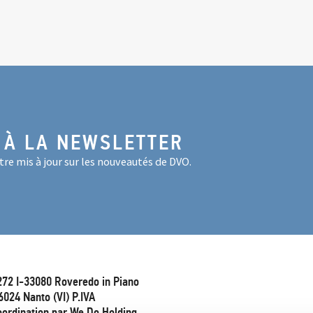
 À LA NEWSLETTER
re mis à jour sur les nouveautés de DVO.
272 I-33080 Roveredo in Piano
6024 Nanto (VI) P.IVA
oordination par We.Do Holding