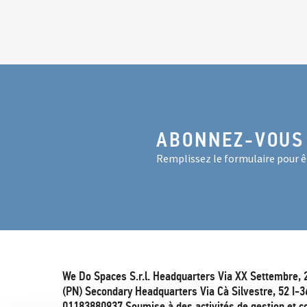
ABONNEZ-VOUS
Remplissez le formulaire pour êt
We Do Spaces S.r.l. Headquarters Via XX Settembre, 
(PN) Secondary Headquarters Via Cà Silvestre, 52 I-3
01183880937 Soumise à des activités de gestion et c