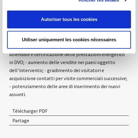
partecipazione a fiere.
Autoriser tous les cookies
RISULTATI:
I risultati saranno i seguenti: -
miglioramento del clima aziendale, attivazione di
politiche di etica lavorativa e di condivisione delle
Utiliser uniquement les cookies nécessaires
politiche aziendali; - miglioramento dell’immagine
aziendale e certificazione delle prestazioni energetico
in DVO; - aumento delle vendite nei paesi oggetto
dell’intervento; - gradimento dei visitatori e
acquisizione contatti per visite commerciali successive;
- potenziamento delle aree di inserimento dei nuovi
assunti.
Télécharger PDF
Partage