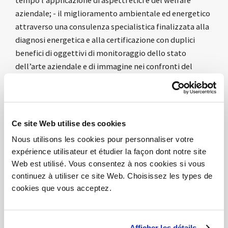
tempo l’applicazione di aspetti etici e del welfare
aziendale; - il miglioramento ambientale ed energetico
attraverso una consulenza specialistica finalizzata alla
diagnosi energetica e alla certificazione con duplici
benefici di oggettivi di monitoraggio dello stato
dell’arte aziendale e di immagine nei confronti del
mercato e della clientela; - l’internazionalizzazione con
interventi di consulenza specializzata per i mercati
esteri e un supporto consulenziale; - la partecipazione
a fiere al fine di essere presenti su un grande mercato di
Ce site Web utilise des cookies
sbocco della produzione di arredamento per ufficio e
Nous utilisons les cookies pour personnaliser votre
poter incrementare la clientela e accedere a contatti
expérience utilisateur et étudier la façon dont notre site
che possono favorire la partecipazione a contract di
Web est utilisé. Vous consentez à nos cookies si vous
fornitura. Tale iniziativa è abbinata alla consulenza per
continuez à utiliser ce site Web. Choisissez les types de
l’internazionalizzazione e ne amplifica la valenza.
cookies que vous acceptez.
OBIETTIVO:
Gli obiettivi sono: la certificazione SA8000;
il miglioramento ambientale ed energetic; la
Afficher les détails