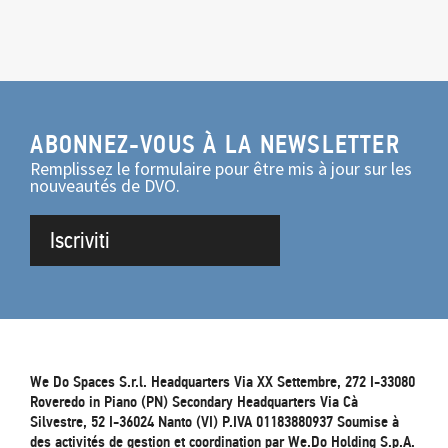
ABONNEZ-VOUS À LA NEWSLETTER
Remplissez le formulaire pour être mis à jour sur les
nouveautés de DVO.
Iscriviti
We Do Spaces S.r.l. Headquarters Via XX Settembre, 272 I-33080
Roveredo in Piano (PN) Secondary Headquarters Via Cà
Silvestre, 52 I-36024 Nanto (VI) P.IVA 01183880937 Soumise à
des activités de gestion et coordination par We.Do Holding S.p.A.