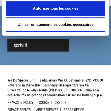
Autoriser tous les cookies
ABONNEZ-VOUS À LA NEWSLETTER
Utiliser uniquement les cookies nécessaires
Remplissez le formulaire pour être mis à jour sur les
nouveautés de DVO.
Iscriviti
We Do Spaces S.r.l. Headquarters Via XX Settembre, 272 I-33080
Roveredo in Piano (PN) Secondary Headquarters Via Cà
Silvestre, 52 I-36024 Nanto (VI) P.IVA 01183880937 Soumise à
des activités de gestion et coordination par We.Do Holding S.p.A.
PRIVACY & POLICY
COOKIE
CREDITS
ESPACE AGENTS
AIRE RÉSERVÉE
PRESS OFFICE