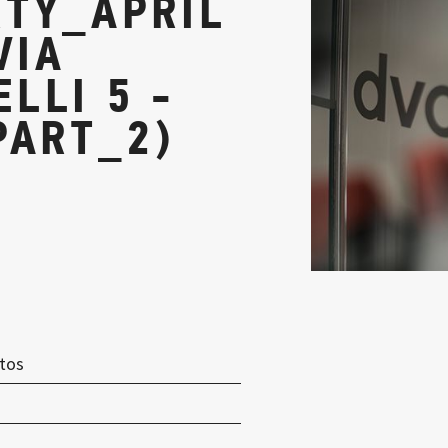
TY_APRIL
VIA
LLI 5 -
PART_2)
otos