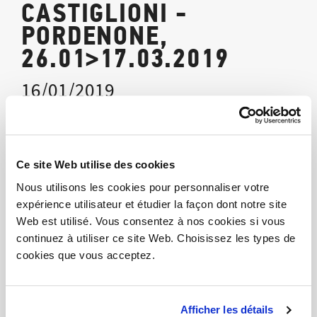
CASTIGLIONI -
PORDENONE,
26.01>17.03.2019
16/01/2019
INAUGURATION
Vendredi 25 janvier 2019 - 18 h.
Ce site Web utilise des cookies
Galleria Harry Bertoia
Nous utilisons les cookies pour personnaliser votre
Corso Vittorio Emanuele II, 60
expérience utilisateur et étudier la façon dont notre site
Pordenone
Web est utilisé. Vous consentez à nos cookies si vous
continuez à utiliser ce site Web. Choisissez les types de
“DVO”
est sponsor de l'exposition "
IL DESIGN DEI
cookies que vous acceptez.
CASTIGLIONI" - Recherche / Expérimentation /
Méthode
, à l'occasion du centenaire de la naissance du
Afficher les détails
grand designer Achille Castiglioni, symbole italien de