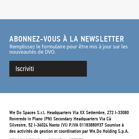
ABONNEZ-VOUS À LA NEWSLETTER
Remplissez le formulaire pour être mis à jour sur les
nouveautés de DVO.
Iscriviti
We Do Spaces S.r.l. Headquarters Via XX Settembre, 272 I-33080
Roveredo in Piano (PN) Secondary Headquarters Via Cà
Silvestre, 52 I-36024 Nanto (VI) P.IVA 01183880937 Soumise à
des activités de gestion et coordination par We.Do Holding S.p.A.