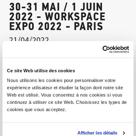
30-31 MAI / 1 JUIN
2022 - WORKSPACE
EXPO 2022 - PARIS
21/04/2022
Les
30, 31 mai et 1er juin 2022,
nous serons à
@workspacexpo
à Paris !
Ce site Web utilise des cookies
Rendez-vous dans le hall 7.2
Nous utilisons les cookies pour personnaliser votre
Stand I24-J27
expérience utilisateur et étudier la façon dont notre site
Web est utilisé. Vous consentez à nos cookies si vous
continuez à utiliser ce site Web. Choisissez les types de
Regardez la galerie de photos
cookies que vous acceptez.
Partage
Afficher les détails