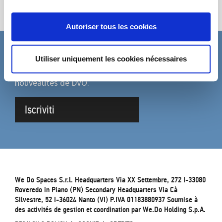
Autoriser tous les cookies
Utiliser uniquement les cookies nécessaires
ABONNEZ-VOUS À LA NEWSLETTER
Remplissez le formulaire pour être mis à jour sur les
nouveautés de DVO.
Iscriviti
We Do Spaces S.r.l. Headquarters Via XX Settembre, 272 I-33080
Roveredo in Piano (PN) Secondary Headquarters Via Cà
Silvestre, 52 I-36024 Nanto (VI) P.IVA 01183880937 Soumise à
des activités de gestion et coordination par We.Do Holding S.p.A.