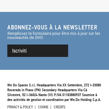
ABONNEZ-VOUS À LA NEWSLETTER
Remplissez le formulaire pour être mis à jour sur les
nouveautés de DVO.
Iscriviti
We Do Spaces S.r.l. Headquarters Via XX Settembre, 272 I-33080
Roveredo in Piano (PN) Secondary Headquarters Via Cà
Silvestre, 52 I-36024 Nanto (VI) P.IVA 01183880937 Soumise à
des activités de gestion et coordination par We.Do Holding S.p.A.
PRIVACY & POLICY
COOKIE
CREDITS