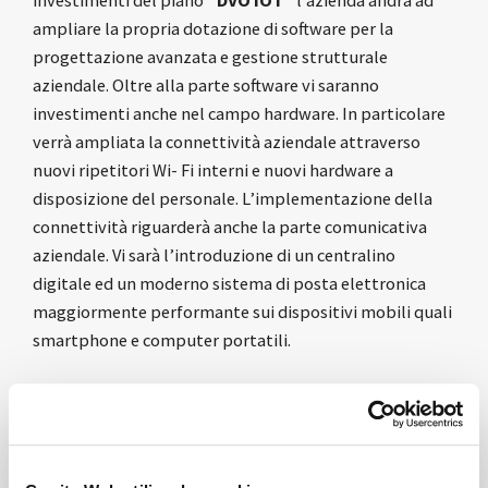
investimenti del piano
“DVO IOT”
l’azienda andrà ad
ampliare la propria dotazione di software per la
progettazione avanzata e gestione strutturale
aziendale. Oltre alla parte software vi saranno
investimenti anche nel campo hardware. In particolare
verrà ampliata la connettività aziendale attraverso
nuovi ripetitori Wi- Fi interni e nuovi hardware a
disposizione del personale. L’implementazione della
connettività riguarderà anche la parte comunicativa
aziendale. Vi sarà l’introduzione di un centralino
digitale ed un moderno sistema di posta elettronica
maggiormente performante sui dispositivi mobili quali
smartphone e computer portatili.
OBIETTIVI:
Gli obiettivi che
DVO S.r.l
.
a socio unico
si prefigge di
raggiungere attraverso il presente progetto sono: