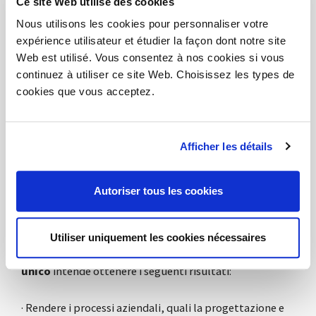
Ce site Web utilise des cookies
Nous utilisons les cookies pour personnaliser votre
· Implementazione della capacità di progettazione di
expérience utilisateur et étudier la façon dont notre site
prodotti custom;
Web est utilisé. Vous consentez à nos cookies si vous
· Realizzazione di un sistema informativo interno
continuez à utiliser ce site Web. Choisissez les types de
aziendale avanzato in grado di essere utilizzato anche
cookies que vous acceptez.
attraverso supporti mobili in possesso dei
collaboratori risultando poco gravoso per tali device;
· Digitalizzazione aziendale a tutti i livelli per
Afficher les détails
mantenere una posizione dominante nel settore
dell’arredo ufficio.
Autoriser tous les cookies
RISULTATI:
Utiliser uniquement les cookies nécessaires
Attraverso il presente progetto
DVO S.r.l.
a socio
unico
intende ottenere i seguenti risultati:
· Rendere i processi aziendali, quali la progettazione e