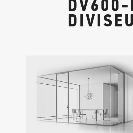
DV600
DIVISE