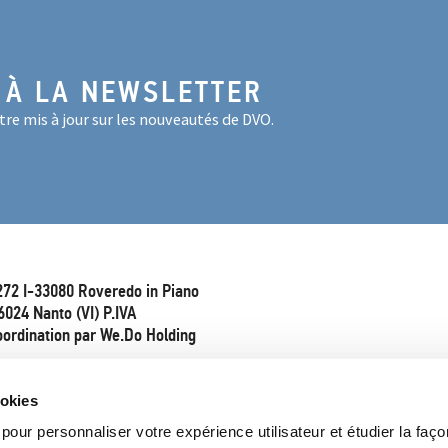
 À LA NEWSLETTER
re mis à jour sur les nouveautés de DVO.
272 I-33080 Roveredo in Piano
6024 Nanto (VI) P.IVA
oordination par We.Do Holding
ookies
pour personnaliser votre expérience utilisateur et étudier la faço