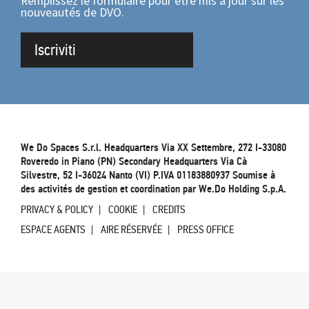
Remplissez le formulaire pour être mis à jour sur les
nouveautés de DVO.
Iscriviti
We Do Spaces S.r.l. Headquarters Via XX Settembre, 272 I-33080
Roveredo in Piano (PN) Secondary Headquarters Via Cà
Silvestre, 52 I-36024 Nanto (VI) P.IVA 01183880937 Soumise à
des activités de gestion et coordination par We.Do Holding S.p.A.
PRIVACY & POLICY
COOKIE
CREDITS
ESPACE AGENTS
AIRE RÉSERVÉE
PRESS OFFICE