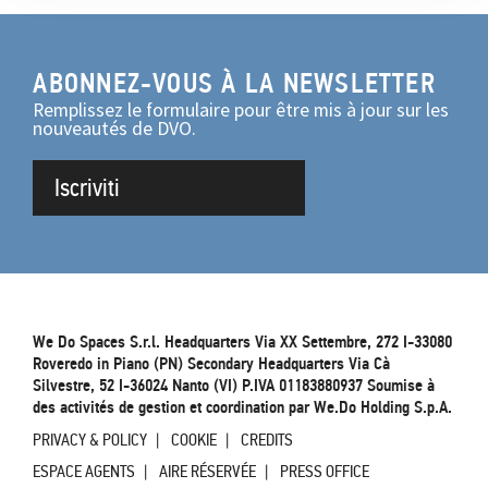
ABONNEZ-VOUS À LA NEWSLETTER
Remplissez le formulaire pour être mis à jour sur les
nouveautés de DVO.
Iscriviti
We Do Spaces S.r.l. Headquarters Via XX Settembre, 272 I-33080
Roveredo in Piano (PN) Secondary Headquarters Via Cà
Silvestre, 52 I-36024 Nanto (VI) P.IVA 01183880937 Soumise à
des activités de gestion et coordination par We.Do Holding S.p.A.
PRIVACY & POLICY
COOKIE
CREDITS
ESPACE AGENTS
AIRE RÉSERVÉE
PRESS OFFICE