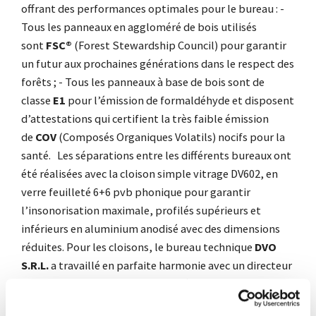
offrant des performances optimales pour le bureau :
-
Tous les panneaux en aggloméré de bois utilisés
sont
FSC®
(
Forest Stewardship Council
) pour garantir
un futur aux prochaines générations dans le respect des
forêts ;
- Tous les panneaux à base de bois sont de
classe
E1
pour l’émission de formaldéhyde et disposent
d’attestations qui certifient la très faible émission
de
COV
(Composés Organiques Volatils) nocifs pour la
santé.
Les séparations entre les différents bureaux ont
été réalisées avec la cloison simple vitrage DV602, en
verre feuilleté 6+6 pvb phonique pour garantir
l’insonorisation maximale, profilés supérieurs et
inférieurs en aluminium anodisé avec des dimensions
réduites.
Pour les cloisons, le bureau technique
DVO
S.R.L.
a travaillé en parfaite harmonie avec un directeur
de travaux et des câbleurs pour déterminer les
goulottes des câbles électriques et permettre