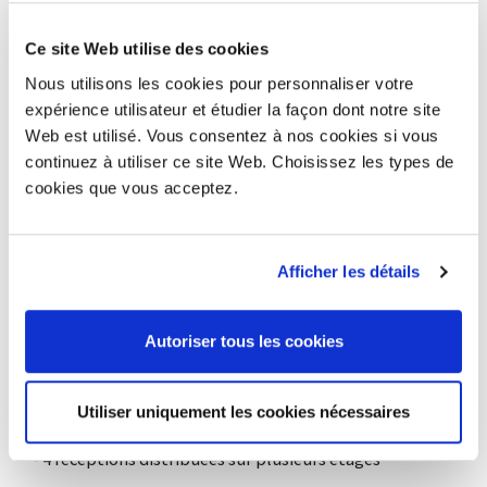
l’application des différents appareils électriques
(interrupteurs, prises, thermostats, etc.) à côté de
Ce site Web utilise des cookies
chaque porte d’accès aux bureaux. Les portes ont été
Nous utilisons les cookies pour personnaliser votre
réalisées en version pleine, de la même finition que les
expérience utilisateur et étudier la façon dont notre site
bureaux et les parois équipées.
Web est utilisé. Vous consentez à nos cookies si vous
continuez à utiliser ce site Web. Choisissez les types de
- Plus de 1000 m2 de cloisons de séparation en verre et
cookies que vous acceptez.
de portes, dont la composition peut entièrement être
revue
- Plus de 650 m2 de parois équipées dotées
d’accessoires (tablettes et porte-documents
Afficher les détails
amovibles)
- Plus de 100 postes de travail pour une surface totale
Autoriser tous les cookies
de plans de travail d’environ 200 m²
- 7 salles de réunion avec des tables équipées pour
pouvoir brancher les technologies audiovisuelles les
Utiliser uniquement les cookies nécessaires
plus modernes
-
4 réceptions distribuées sur plusieurs étages