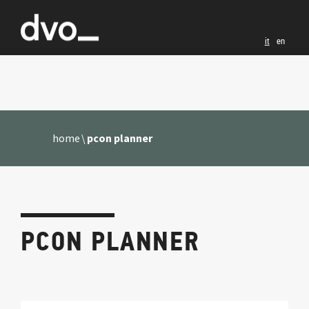
it
en
home
pcon planner
PCON PLANNER