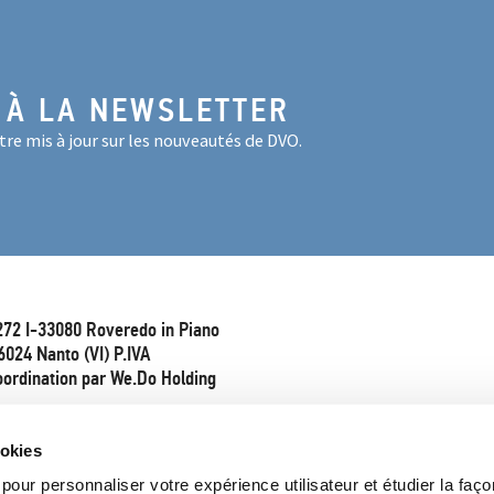
 À LA NEWSLETTER
re mis à jour sur les nouveautés de DVO.
272 I-33080 Roveredo in Piano
6024 Nanto (VI) P.IVA
oordination par We.Do Holding
ookies
pour personnaliser votre expérience utilisateur et étudier la faço