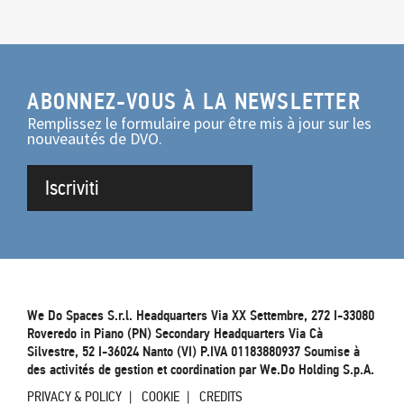
ABONNEZ-VOUS À LA NEWSLETTER
Remplissez le formulaire pour être mis à jour sur les
nouveautés de DVO.
Iscriviti
We Do Spaces S.r.l. Headquarters Via XX Settembre, 272 I-33080
Roveredo in Piano (PN) Secondary Headquarters Via Cà
Silvestre, 52 I-36024 Nanto (VI) P.IVA 01183880937 Soumise à
des activités de gestion et coordination par We.Do Holding S.p.A.
PRIVACY & POLICY
COOKIE
CREDITS