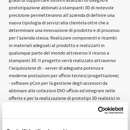
grado di supportare sistemi avanzati di disegno e
prototipazione abbinati a stampanti 3D di notevole
precisione permetteranno all'azienda di definire una
nuova tipologia di servizi alla clientela oltre che a
determinare una innovazione di prodotto e di processo
per l’azienda stessa. Realizzare componenti e ricambi
in materiali adeguati al prodotto e realizzarli in
qualunque parte del mondo attraverso il ricorso a
stampanti 3D. Il progetto verrà realizzato attraverso
l’acquisizione di: - server di adeguata potenza e
moderne postazioni per ufficio tecnico/progettazione;
- software pCon per la gestione degli accessori da
abbinare alle collezioni DVO ufficio ed integrare nelle
offerte e per la realizzazione di prototipi 3D realistici in
tutte le loro componenti come da richieste clienti; -
stampante 3D professionale ad elevata precisione per
la realizzazione di prototipi su richeista e per la
realizzazione di componenti di ricambistica.