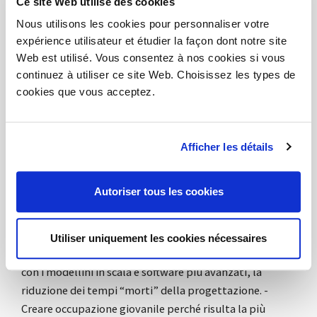
Ce site Web utilise des cookies
Nous utilisons les cookies pour personnaliser votre
OBIETTIVI:
Gli obiettivi sono così riassumibili: - Ridurre
expérience utilisateur et étudier la façon dont notre site
le tempistiche di progettazione di prototipi rendendoli
Web est utilisé. Vous consentez à nos cookies si vous
anche più precisi dal punto di vista realizzativo. -
continuez à utiliser ce site Web. Choisissez les types de
Definire e realizzare, utilizzando la stampa 3D, una
cookies que vous acceptez.
determinata gamma di parti di ricambio in tempo reale
senza attenersi a lunghi tempi di consegna e ordini di
lotto minimo. - Essere in grado di realizzare prodotti in
Afficher les détails
scala perfettamente aderenti alla realtà dei progetti da
realizzare anche con componentistica fuori standard o
Autoriser tous les cookies
personalizzazioni spinte per soddisfare a pieno le
richieste del cliente. - Fornire un servizio progettuale
più aperto verso il cliente creando così un clima di
Utiliser uniquement les cookies nécessaires
condivisione più efficace che permetterà all’unisono,
con i modellini in scala e software più avanzati, la
riduzione dei tempi “morti” della progettazione. -
Creare occupazione giovanile perché risulta la più