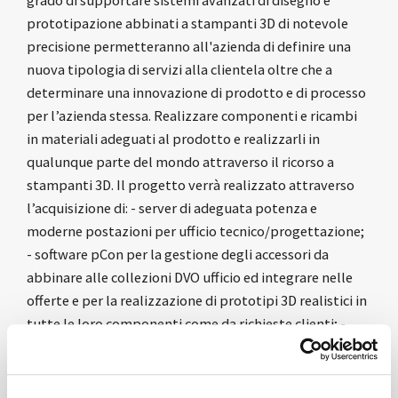
grado di supportare sistemi avanzati di disegno e
prototipazione abbinati a stampanti 3D di notevole
precisione permetteranno all'azienda di definire una
nuova tipologia di servizi alla clientela oltre che a
determinare una innovazione di prodotto e di processo
per l’azienda stessa. Realizzare componenti e ricambi
in materiali adeguati al prodotto e realizzarli in
qualunque parte del mondo attraverso il ricorso a
stampanti 3D. Il progetto verrà realizzato attraverso
l’acquisizione di: - server di adeguata potenza e
moderne postazioni per ufficio tecnico/progettazione;
- software pCon per la gestione degli accessori da
abbinare alle collezioni DVO ufficio ed integrare nelle
offerte e per la realizzazione di prototipi 3D realistici in
tutte le loro componenti come da richieste clienti; -
stampante 3D professionale ad elevata precisione per
la realizzazione di prototipi su richeista e per la
realizzazione di componenti di ricambistica.