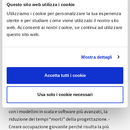
Questo sito web utilizza i cookie
OBIETTIVI:
Gli obiettivi sono così riassumibili: - Ridurre
Utilizziamo i cookie per personalizzare la tua esperienza
le tempistiche di progettazione di prototipi rendendoli
utente e per studiare come viene utilizzato il nostro sito
web. Acconsenti ai nostri cookie, se continui ad utilizzare
anche più precisi dal punto di vista realizzativo. -
questo sito web.
Definire e realizzare, utilizzando la stampa 3D, una
determinata gamma di parti di ricambio in tempo reale
senza attenersi a lunghi tempi di consegna e ordini di
Mostra dettagli
lotto minimo. - Essere in grado di realizzare prodotti in
scala perfettamente aderenti alla realtà dei progetti da
realizzare anche con componentistica fuori standard o
Accetta tutti i cookie
personalizzazioni spinte per soddisfare a pieno le
richieste del cliente. - Fornire un servizio progettuale
Usa solo i cookie necessari
più aperto verso il cliente creando così un clima di
condivisione più efficace che permetterà all’unisono,
con i modellini in scala e software più avanzati, la
riduzione dei tempi “morti” della progettazione. -
Creare occupazione giovanile perché risulta la più