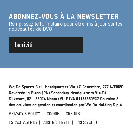
ABONNEZ-VOUS À LA NEWSLETTER
Remplissez le formulaire pour être mis à jour sur les
nouveautés de DVO.
Iscriviti
We Do Spaces S.r.l. Headquarters Via XX Settembre, 272 I-33080
Roveredo in Piano (PN) Secondary Headquarters Via Cà
Silvestre, 52 I-36024 Nanto (VI) P.IVA 01183880937 Soumise à
des activités de gestion et coordination par We.Do Holding S.p.A.
PRIVACY & POLICY
COOKIE
CREDITS
ESPACE AGENTS
AIRE RÉSERVÉE
PRESS OFFICE