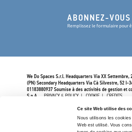
ABONNEZ-VOUS
Remplissez le formulaire pour êt
We Do Spaces S.r.l. Headquarters Via XX Settembre, 
(PN) Secondary Headquarters Via Cà Silvestre, 52 I-3
01183880937 Soumise à des activités de gestion et c
S.p.A.
PRIVACY & POLICY
COOKIE
CREDITS
Ce site Web utilise des c
Nous utilisons les cookies 
Web est utilisé. Vous cons
types de cookies que vou