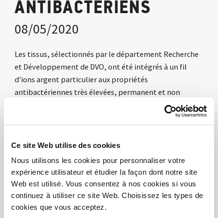
ANTIBACTÉRIENS
08/05/2020
Les tissus, sélectionnés par le département Recherche
et Développement de DVO, ont été intégrés à un fil
d'ions argent particulier aux propriétés
antibactériennes très élevées, permanent et non
affecté par l'utilisation ou le nettoyage. Nos tissus
empêchent la prolifération des micro-organismes
nuisibles à l'organisme, réduisant la charge
bactérienne à la surface des tissus de plus de 99,9%. Ils
Ce site Web utilise des cookies
éliminent également les odeurs désagréables causées
Nous utilisons les cookies pour personnaliser votre
par les micro-organismes et n'affectent pas l'équilibre
expérience utilisateur et étudier la façon dont notre site
de la peau.
Web est utilisé. Vous consentez à nos cookies si vous
continuez à utiliser ce site Web. Choisissez les types de
Nos bureaux commerciaux sont à votre disposition
cookies que vous acceptez.