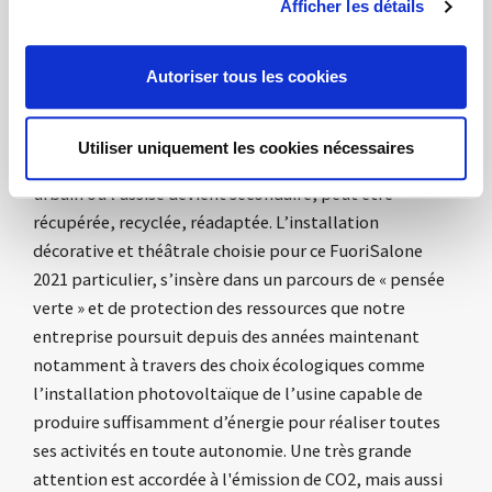
Afficher les détails
individuels et directionnels, identifiés par leur arbre de
référence ; les zones détente, où les petites tables de
Autoriser tous les cookies
l’espace café deviennent des plans de jeu ; l’open space
opérationnel, où rencontre et partage caractérisent à
la fois le travail et les moments de pause ; les bureaux,
Utiliser uniquement les cookies nécessaires
créent encore une fois l’espace de travail dans un parc
urbain où l’assise devient secondaire, peut être
récupérée, recyclée, réadaptée.
L’installation
décorative et théâtrale choisie pour ce FuoriSalone
2021 particulier, s’insère dans un parcours de « pensée
verte » et de protection des ressources que notre
entreprise poursuit depuis des années maintenant
notamment à travers des choix écologiques comme
l’installation photovoltaïque de l’usine capable de
produire suffisamment d’énergie pour réaliser toutes
ses activités en toute autonomie.
Une très grande
attention est accordée à l'émission de CO2, mais aussi