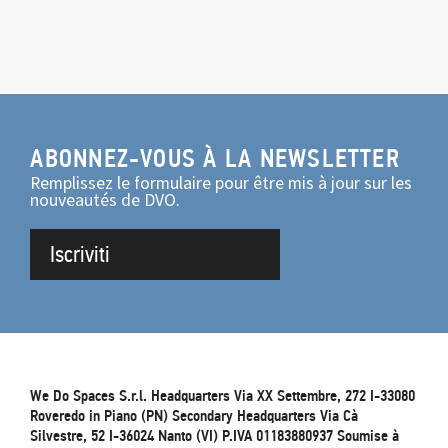
ABONNEZ-VOUS À LA NEWSLETTER
Remplissez le formulaire pour être mis à jour sur les
nouveautés de DVO.
Iscriviti
We Do Spaces S.r.l. Headquarters Via XX Settembre, 272 I-33080
Roveredo in Piano (PN) Secondary Headquarters Via Cà
Silvestre, 52 I-36024 Nanto (VI) P.IVA 01183880937 Soumise à