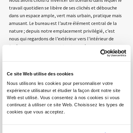
travail quotidien se libère de ses clichés et débouche
dans un espace ample, vert mais urbain, pratique mais
amusant.
Le bureau est l’autre élément central de la
nature ; depuis notre emplacement privilégié, c’est
nous qui regardons de l’extérieur vers l'intérieur de
fenêtres souvent toutes identiques, à travers
lesquelles nous avons tant de fois rêvé de fuir.
Le
contexte urbain se transforme en coulisses, un contour
dans lequel se développe la scène de notre activité
Ce site Web utilise des cookies
quotidienne.
Un arbre peut être à la fois un oasis
Nous utilisons les cookies pour personnaliser votre
d’ombre aux pieds duquel se rafraîchir, et un support
expérience utilisateur et étudier la façon dont notre site
pour un élément lumineux qui sert à nous faire mieux
Web est utilisé. Vous consentez à nos cookies si vous
travailler ; il peut aussi être un support pour la
continuez à utiliser ce site Web. Choisissez les types de
balançoire qui devient un siège idéal dans notre
cookies que vous acceptez.
contexte spécial, où travail et loisirs trouvent leur
équilibre parfait.
Les différentes « déclinaisons » du
bureau sont toutes reconnaissables : les bureaux