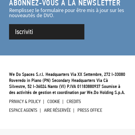
ABONNEZ-VOUS À LA NEWSLETTER
Remplissez le formulaire pour être mis à jour sur les
nouveautés de DVO.
Iscriviti
We Do Spaces S.r.l. Headquarters Via XX Settembre, 272 I-33080
Roveredo in Piano (PN) Secondary Headquarters Via Cà
Silvestre, 52 I-36024 Nanto (VI) P.IVA 01183880937 Soumise à
des activités de gestion et coordination par We.Do Holding S.p.A.
PRIVACY & POLICY
COOKIE
CREDITS
ESPACE AGENTS
AIRE RÉSERVÉE
PRESS OFFICE