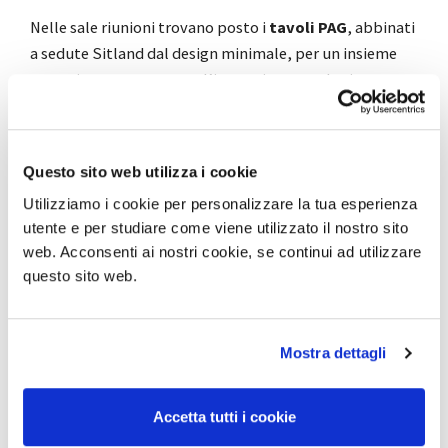
Nelle sale riunioni trovano posto i
tavoli PAG
, abbinati
a sedute Sitland dal design minimale, per un insieme
armonico e coerente con l’immagine tecnologica e
contemporanea dell’azienda.
Il progetto interpreta alla perfezione i valori DVO:
Questo sito web utilizza i cookie
trasparenza, equilibrio e qualità estetica
, in un
Utilizziamo i cookie per personalizzare la tua esperienza
ambiente di lavoro che favorisce il benessere e la
utente e per studiare come viene utilizzato il nostro sito
condivisione.
web. Acconsenti ai nostri cookie, se continui ad utilizzare
questo sito web.
Project by
Tecno habitat
Condividi
Mostra dettagli
Accetta tutti i cookie