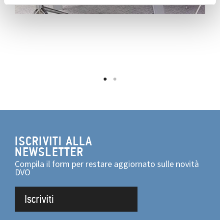
ISCRIVITI ALLA
NEWSLETTER
Compila il form per restare aggiornato sulle novità
DVO
Iscriviti